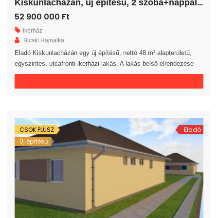
K
iskunlacházán, új építésű, 2 szoba+nappalis ikerház!
52 900 000 Ft
Ikerház
Bicski Hajnalka
Eladó Kiskunlacházán egy új építésű, nettó 48 m² alapterületű,
egyszintes, utcafronti ikerházi lakás. A lakás belső elrendezése
rendkívül praktikus és kényelmes 2 hálószoba, fürdőszoba, külön
WC helyiség, háztartási helyiség és előszoba áll rendelkezésre. A
tágas amerikai konyhás nappaliból egy 12 m²-es fedett teraszra
jutunk. A saját elkerített telek nagysága 160 m². Az ingatlan 30-as
téglából, […]
CSOK PLUSZ
Eladó
Új építésű