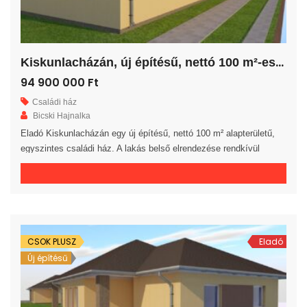
K
iskunlacházán, új építésű, nettó 100 m²-es családi ház!
94 900 000 Ft
Családi ház
Bicski Hajnalka
Eladó Kiskunlacházán egy új építésű, nettó 100 m² alapterületű,
egyszintes családi ház. A lakás belső elrendezése rendkívül
praktikus és kényelmes 3 hálószoba, gardrób, fürdőszoba, külön
WC helyiség, háztartási helyiség, közlekedő és előszoba áll
rendelkezésre. A tágas amerikai konyhás nappaliból egy 20 m²-es
fedett teraszra jutunk. A saját elkerített telek nagysága 820 m². Az
ingatlan 30-as […]
CSOK PLUSZ
Eladó
Új építésű