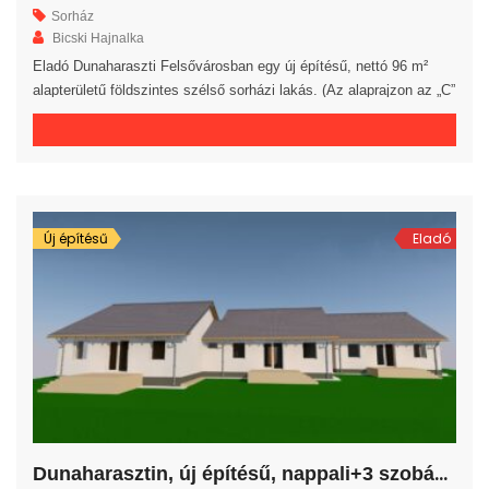
Sorház
Bicski Hajnalka
Eladó Dunaharaszti Felsővárosban egy új építésű, nettó 96 m²
alapterületű földszintes szélső sorházi lakás. (Az alaprajzon az „C”
jelű lakás) A lakásban egy előszoba, egy amerikai konyhás
nappali, 3 hálószoba, egy fürdőszoba, egy külön WC és egy kamra
került kialakításra. A nappalihoz egy 10 m²-es terasz kapcsolódik.
A saját elkerített telek nagysága 407 m². Az […]
Új építésű
Eladó
D
unaharasztin, új építésű, nappali+3 szobás sorházi lakás!