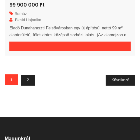
99 900 000 Ft
Sorház
Bicski Hajnalka
Eladó Dunaharaszti Felsővárosban egy új építésű, nettó 99 m²
alapterületű, földszintes középső sorházi lakás. (Az alaprajzon a
„B” jelű lakás) A lakásban egy előszoba, egy amerikai konyhás
nappali, 3 hálószoba, egy fürdőszoba, egy külön WC és egy kamra
került kialakításra. A nappalihoz egy 10 m²-es terasz kapcsolódik.
A saját elkerített telek nagysága 407 m². Az […]
1
2
Következő
Magunkról