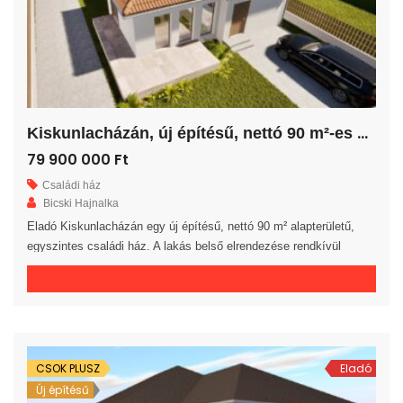
K
iskunlacházán, új építésű, nettó 90 m²-es családi ház!
79 900 000 Ft
Családi ház
Bicski Hajnalka
Eladó Kiskunlacházán egy új építésű, nettó 90 m² alapterületű,
egyszintes családi ház. A lakás belső elrendezése rendkívül
praktikus és kényelmes 3 hálószoba, fürdőszoba, külön WC
helyiség, háztartási helyiség, közlekedő és előszoba áll
rendelkezésre. A tágas amerikai konyhás nappaliból egy 16 m²-es
fedett teraszra jutunk. A saját elkerített telek nagysága 316 m². Az
ingatlan 30-as téglából, […]
CSOK PLUSZ
Eladó
Új építésű