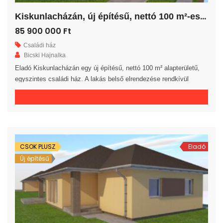
K
iskunlacházán, új építésű, nettó 100 m²-es családi ház!
85 900 000 Ft
Családi ház
Bicski Hajnalka
Eladó Kiskunlacházán egy új építésű, nettó 100 m² alapterületű,
egyszintes családi ház. A lakás belső elrendezése rendkívül
praktikus és kényelmes 3 hálószoba, gardrób, fürdőszoba, külön
WC helyiség, háztartási helyiség, közlekedő és előszoba áll
rendelkezésre. A tágas amerikai konyhás nappaliból egy 20 m²-es
fedett teraszra jutunk. A saját elkerített telek nagysága 785 m². Az
ingatlan 30-as […]
CSOK PLUSZ
Eladó
Új építésű