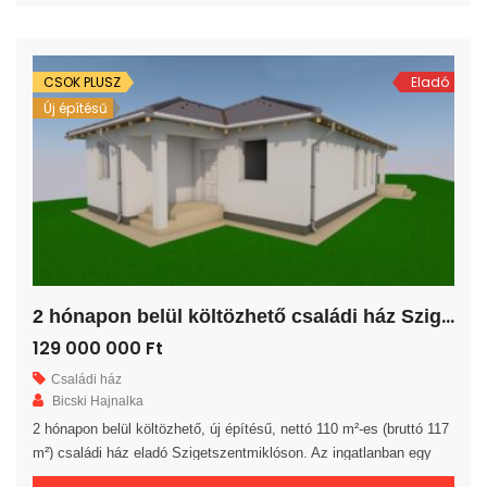
és egy közlekedő került kialakításra. A nappalihoz egy 7,5 m²-es
terasz kapcsolódik. A saját elkerített telek nagysága 837 m². Az
ingatlan 30-as […]
CSOK PLUSZ
Eladó
Új építésű
2
hónapon belül költözhető családi ház Szigetszentmiklóson!
129 000 000 Ft
Családi ház
Bicski Hajnalka
2 hónapon belül költözhető, új építésű, nettó 110 m²-es (bruttó 117
m²) családi ház eladó Szigetszentmiklóson. Az ingatlanban egy
előszoba, egy amerikai konyhás nappali, 4 hálószoba, egy