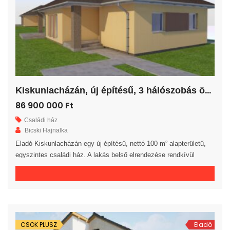
K
iskunlacházán, új építésű, 3 hálószobás önálló családi ház!
86 900 000 Ft
Családi ház
Bicski Hajnalka
Eladó Kiskunlacházán egy új építésű, nettó 100 m² alapterületű,
egyszintes családi ház. A lakás belső elrendezése rendkívül
praktikus és kényelmes 3 hálószoba, gardrób, fürdőszoba, külön
WC helyiség, háztartási helyiség és előszoba áll rendelkezésre. A
tágas amerikai konyhás nappaliból egy 20 m²-es fedett teraszra
jutunk. A saját elkerített telek nagysága 626 m². Az ingatlan 30-as
téglából, […]
CSOK PLUSZ
Eladó