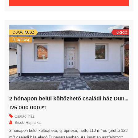
fürdőszoba, egy külön WC és egy kamra került kialakításra. A
nappalihoz egy 7 m²-es fedett terasz kapcsolódik. A telek 725 m²-
es, drótkerítéssel leválasztott, villany-víz-csatorna közművekkel
ellátott, térkövezett gépjármű […]
CSOK PLUSZ
Eladó
Új építésű
2
hónapon belül költözhető családi ház Dunavarsányban!
125 000 000 Ft
Családi ház
Bicski Hajnalka
2 hónapon belül költözhető, új építésű, nettó 110 m²-es (bruttó 123
m²) családi ház eladó Dunavarsányban. Az ingatlan aszfaltozott