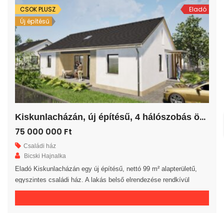
CSOK PLUSZ
Eladó
Új építésű
K
iskunlacházán, új építésű, 4 hálószobás önálló családi ház!
75 000 000 Ft
Családi ház
Bicski Hajnalka
Eladó Kiskunlacházán egy új építésű, nettó 99 m² alapterületű,
egyszintes családi ház. A lakás belső elrendezése rendkívül
praktikus és kényelmes 4 hálószoba, fürdőszoba, külön WC
helyiség, háztartási helyiség, kamra, közlekedő és előszoba áll
rendelkezésre. A tágas amerikai konyhás nappaliból egy 12 m²-es
fedett teraszra jutunk. A saját elkerített telek nagysága 389 m². Az