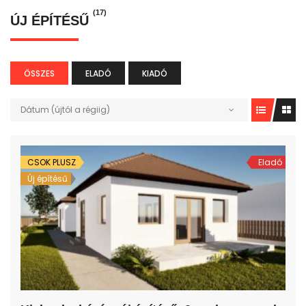
(17)
ÚJ ÉPÍTÉSŰ
ÖSSZES
ELADÓ
KIADÓ
Dátum (újtól a régiig)
CSOK PLUSZ
Eladó
Új építésű