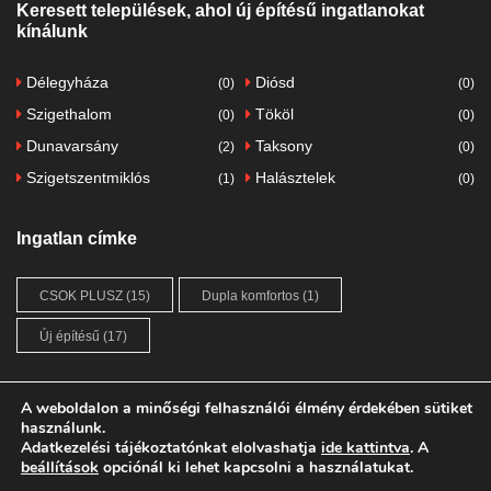
Keresett települések, ahol új építésű ingatlanokat
kínálunk
Délegyháza
Diósd
(0)
(0)
Szigethalom
Tököl
(0)
(0)
Dunavarsány
Taksony
(2)
(0)
Szigetszentmiklós
Halásztelek
(1)
(0)
Ingatlan címke
CSOK PLUSZ
(15)
Dupla komfortos
(1)
Új építésű
(17)
A weboldalon a minőségi felhasználói élmény érdekében sütiket
használunk.
Adatkezelési tájékoztatónkat
FŐOLDAL
ÚJ ÉPÍTÉSŰ INGATLANOK
elolvashatja
ide kattintva
. A
beállítások
opciónál ki lehet kapcsolni a használatukat.