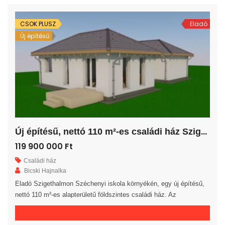
ingatlan 30-as […]
CSOK PLUSZ
Eladó
Új építésű
Ú
j építésű, nettó 110 m²-es családi ház Szigethalmon!
119 900 000 Ft
Családi ház
Bicski Hajnalka
Eladó Szigethalmon Széchenyi iskola környékén, egy új építésű,
nettó 110 m²-es alapterületű földszintes családi ház. Az
ingatlanban egy amerikai konyhás nappali, 4 hálószoba, egy
fürdőszoba, egy külön WC, egy háztartási helyiség, egy előszoba