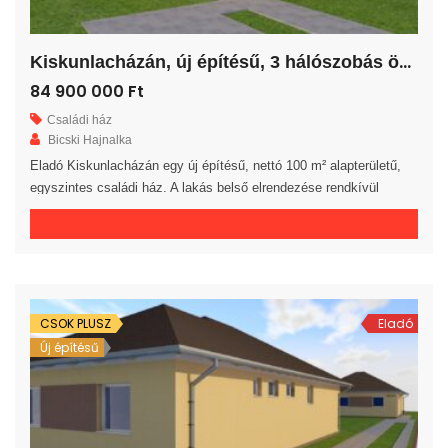
K
iskunlacházán, új építésű, 3 hálószobás önálló családi ház!
84 900 000 Ft
Családi ház
Bicski Hajnalka
Eladó Kiskunlacházán egy új építésű, nettó 100 m² alapterületű,
egyszintes családi ház. A lakás belső elrendezése rendkívül
praktikus és kényelmes 3 hálószoba, gardrób, fürdőszoba, külön
WC helyiség, háztartási helyiség és előszoba áll rendelkezésre. A
tágas amerikai konyhás nappaliból egy 20 m²-es fedett teraszra
jutunk. A saját elkerített telek nagysága 681 m². Az ingatlan 30-as
téglából, […]
CSOK PLUSZ
Eladó
Új építésű