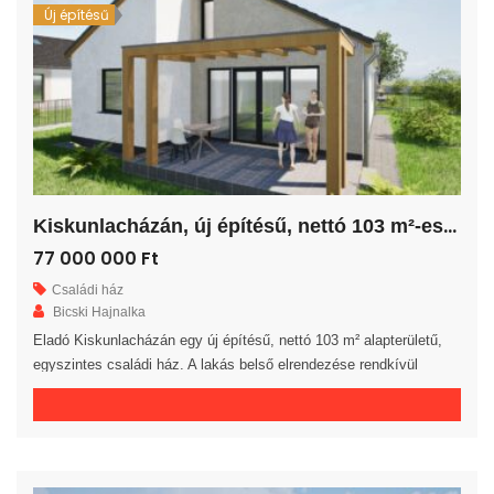
Új építésű
K
iskunlacházán, új építésű, nettó 103 m²-es családi ház!
77 000 000 Ft
Családi ház
Bicski Hajnalka
Eladó Kiskunlacházán egy új építésű, nettó 103 m² alapterületű,
egyszintes családi ház. A lakás belső elrendezése rendkívül
praktikus és kényelmes 4 hálószoba, fürdőszoba, külön WC
helyiség, háztartási helyiség, közlekedő és előszoba áll
rendelkezésre. A tágas amerikai konyhás nappaliból egy 16 m²-es
fedett teraszra jutunk. A saját elkerített telek nagysága 545 m². Az
ingatlan 30-as téglából, […]