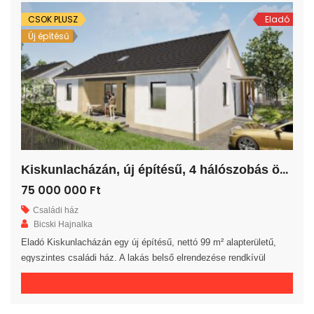
ingatlan 30-as téglából, […]
CSOK PLUSZ
Eladó
Új építésű
K
iskunlacházán, új építésű, 4 hálószobás önálló családi ház!
75 000 000 Ft
Családi ház
Bicski Hajnalka
Eladó Kiskunlacházán egy új építésű, nettó 99 m² alapterületű,
egyszintes családi ház. A lakás belső elrendezése rendkívül
praktikus és kényelmes 4 hálószoba, fürdőszoba, külön WC
helyiség, háztartási helyiség, kamra, közlekedő és előszoba áll
rendelkezésre. A tágas amerikai konyhás nappaliból egy 12 m²-es