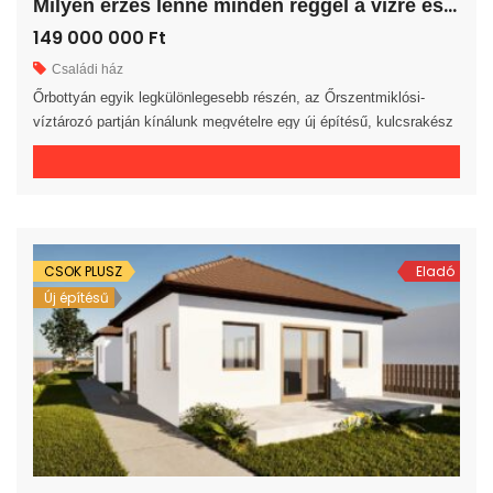
M
ilyen érzés lenne minden reggel a vízre és a természetre ébredni?
149 000 000 Ft
Családi ház
Őrbottyán egyik legkülönlegesebb részén, az Őrszentmiklósi-
víztározó partján kínálunk megvételre egy új építésű, kulcsrakész
családi házat, amely páratlan 360 fokos örökpanorámával
rendelkezik a tóra és a környező tájra. A 130 m² nettó alapterületű,
1 nappali + 3 szobás + 1 félszobás ingatlan egy 720 m²-es telken
helyezkedik el. A természet közelségét tovább erősíti a 33 m²-es
[…]
CSOK PLUSZ
Eladó
Új építésű