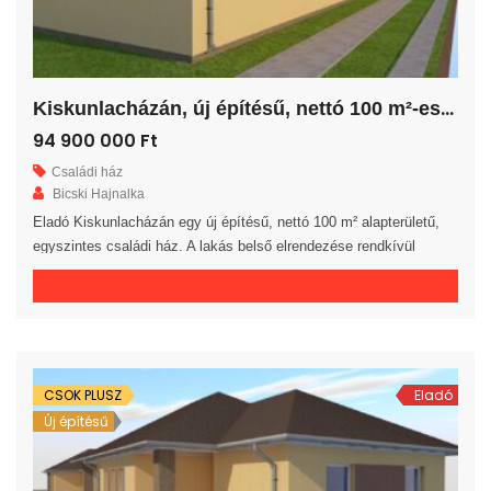
K
iskunlacházán, új építésű, nettó 100 m²-es családi ház!
94 900 000 Ft
Családi ház
Bicski Hajnalka
Eladó Kiskunlacházán egy új építésű, nettó 100 m² alapterületű,
egyszintes családi ház. A lakás belső elrendezése rendkívül
praktikus és kényelmes 3 hálószoba, gardrób, fürdőszoba, külön
WC helyiség, háztartási helyiség, közlekedő és előszoba áll
rendelkezésre. A tágas amerikai konyhás nappaliból egy 20 m²-es
fedett teraszra jutunk. A saját elkerített telek nagysága 820 m². Az
ingatlan 30-as […]
CSOK PLUSZ
Eladó
Új építésű