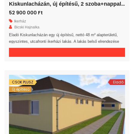
K
iskunlacházán, új építésű, 2 szoba+nappalis ikerház!
52 900 000 Ft
Ikerház
Bicski Hajnalka
Eladó Kiskunlacházán egy új építésű, nettó 48 m² alapterületű,
egyszintes, utcafronti ikerházi lakás. A lakás belső elrendezése
rendkívül praktikus és kényelmes 2 hálószoba, fürdőszoba, külön
WC helyiség, háztartási helyiség és előszoba áll rendelkezésre. A
tágas amerikai konyhás nappaliból egy 12 m²-es fedett teraszra
jutunk. A saját elkerített telek nagysága 160 m². Az ingatlan 30-as
téglából, […]
CSOK PLUSZ
Eladó
Új építésű