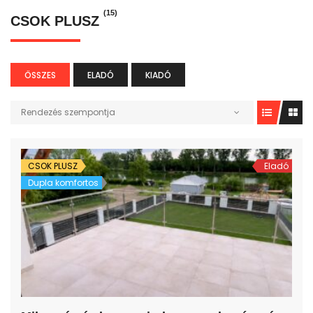
(15)
CSOK PLUSZ
ÖSSZES
ELADÓ
KIADÓ
Rendezés szempontja
CSOK PLUSZ
Eladó
Dupla komfortos