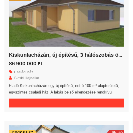
K
iskunlacházán, új építésű, 3 hálószobás önálló családi ház!
86 900 000 Ft
Családi ház
Bicski Hajnalka
Eladó Kiskunlacházán egy új építésű, nettó 100 m² alapterületű,
egyszintes családi ház. A lakás belső elrendezése rendkívül
praktikus és kényelmes 3 hálószoba, gardrób, fürdőszoba, külön
WC helyiség, háztartási helyiség és előszoba áll rendelkezésre. A
tágas amerikai konyhás nappaliból egy 20 m²-es fedett teraszra
jutunk. A saját elkerített telek nagysága 626 m². Az ingatlan 30-as
téglából, […]
CSOK PLUSZ
Eladó