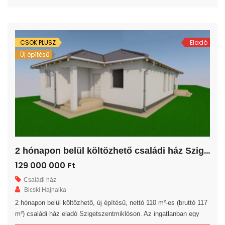
és egy közlekedő került kialakításra. A nappalihoz egy 7,5 m²-es
terasz kapcsolódik. A saját elkerített telek nagysága 837 m². Az
ingatlan 30-as […]
CSOK PLUSZ
Eladó
Új építésű
2
hónapon belül költözhető családi ház Szigetszentmiklóson!
129 000 000 Ft
Családi ház
Bicski Hajnalka
2 hónapon belül költözhető, új építésű, nettó 110 m²-es (bruttó 117
m²) családi ház eladó Szigetszentmiklóson. Az ingatlanban egy
előszoba, egy amerikai konyhás nappali, 4 hálószoba, egy