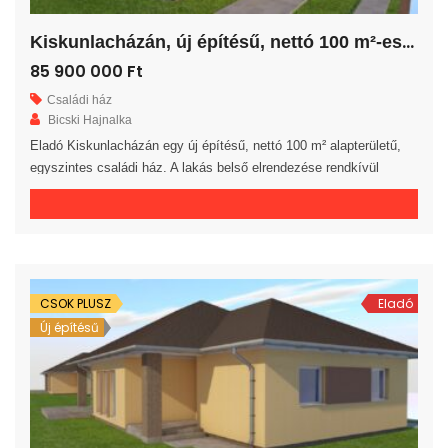
K
iskunlacházán, új építésű, nettó 100 m²-es családi ház!
85 900 000 Ft
Családi ház
Bicski Hajnalka
Eladó Kiskunlacházán egy új építésű, nettó 100 m² alapterületű,
egyszintes családi ház. A lakás belső elrendezése rendkívül
praktikus és kényelmes 3 hálószoba, gardrób, fürdőszoba, külön
WC helyiség, háztartási helyiség, közlekedő és előszoba áll
rendelkezésre. A tágas amerikai konyhás nappaliból egy 20 m²-es
fedett teraszra jutunk. A saját elkerített telek nagysága 785 m². Az
ingatlan 30-as […]
CSOK PLUSZ
Eladó
Új építésű