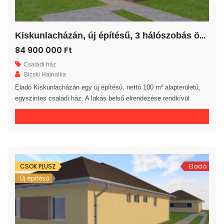
K
iskunlacházán, új építésű, 3 hálószobás önálló családi ház!
84 900 000 Ft
Családi ház
Bicski Hajnalka
Eladó Kiskunlacházán egy új építésű, nettó 100 m² alapterületű,
egyszintes családi ház. A lakás belső elrendezése rendkívül
praktikus és kényelmes 3 hálószoba, gardrób, fürdőszoba, külön
WC helyiség, háztartási helyiség és előszoba áll rendelkezésre. A
tágas amerikai konyhás nappaliból egy 20 m²-es fedett teraszra
jutunk. A saját elkerített telek nagysága 681 m². Az ingatlan 30-as
téglából, […]
CSOK PLUSZ
Eladó
Új építésű