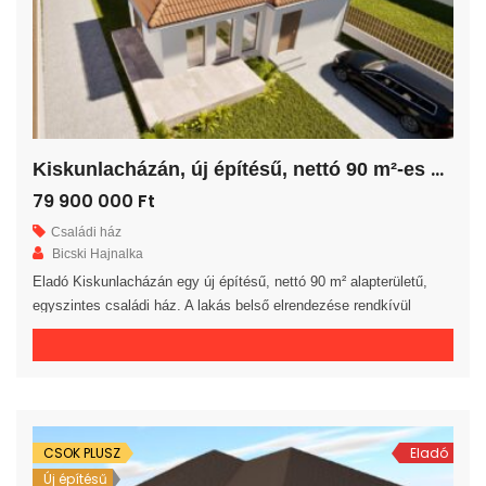
K
iskunlacházán, új építésű, nettó 90 m²-es családi ház!
79 900 000 Ft
Családi ház
Bicski Hajnalka
Eladó Kiskunlacházán egy új építésű, nettó 90 m² alapterületű,
egyszintes családi ház. A lakás belső elrendezése rendkívül
praktikus és kényelmes 3 hálószoba, fürdőszoba, külön WC
helyiség, háztartási helyiség, közlekedő és előszoba áll
rendelkezésre. A tágas amerikai konyhás nappaliból egy 16 m²-es
fedett teraszra jutunk. A saját elkerített telek nagysága 316 m². Az
ingatlan 30-as téglából, […]
CSOK PLUSZ
Eladó
Új építésű