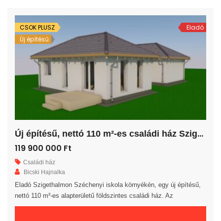
fedett teraszra jutunk. A saját elkerített telek nagysága 389 m². Az
ingatlan 30-as […]
CSOK PLUSZ
Eladó
Új építésű
Ú
j építésű, nettó 110 m²-es családi ház Szigethalmon!
119 900 000 Ft
Családi ház
Bicski Hajnalka
Eladó Szigethalmon Széchenyi iskola környékén, egy új építésű,
nettó 110 m²-es alapterületű földszintes családi ház. Az
ingatlanban egy amerikai konyhás nappali, 4 hálószoba, egy
fürdőszoba, egy külön WC, egy háztartási helyiség, egy előszoba