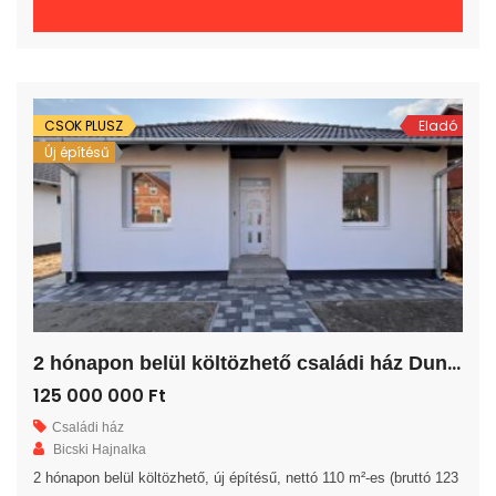
fürdőszoba, egy külön WC és egy kamra került kialakításra. A
nappalihoz egy 7 m²-es fedett terasz kapcsolódik. A telek 725 m²-
es, drótkerítéssel leválasztott, villany-víz-csatorna közművekkel
ellátott, térkövezett gépjármű […]
CSOK PLUSZ
Eladó
Új építésű
2
hónapon belül költözhető családi ház Dunavarsányban!
125 000 000 Ft
Családi ház
Bicski Hajnalka
2 hónapon belül költözhető, új építésű, nettó 110 m²-es (bruttó 123