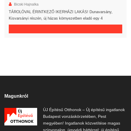
Bicski Hajnalka
TÁROLÓVAL ÉRINTKEZŐ IKERHÁZI LAKÁS! Dunavarsány,
Kisvarsányi részén, új házas környezetben eladó egy 4
hálószoba+nappalis, új építésű ikerház UTCAFRONTI lakása.
Bruttó 137 m² nagyságú, ebből a fűtött alapterület 118 m². Az
ingatlan 30-as ytongból, 10 cm-es külső hőszigeteléssel, 30 cm-es
födémszigeteléssel, 3 rétegű műanyag nyílászárókkal, Bramac
tetőcserépfedéssel épül. Tartozik hozzá egy 12 m²-es terasz, egy
13,5 […]
Magunkról
ÚJ Építésű Otthonok – Új építésű ingatlanok
Budapest vonzáskörzetében, Pest
megyében! Ingatlanok közvetítése magas
színvonalon, ügyvédi háttérrel: új építésű