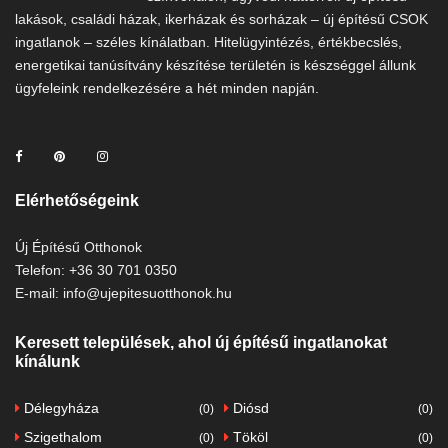
lakások, családi házak, ikerházak és sorházak – új építésű CSOK
ingatlanok – széles kínálatban. Hitelügyintézés, értékbecslés,
energetikai tanúsítvány készítése területén is készséggel állunk
ügyfeleink rendelkezésére a hét minden napján.
Elérhetőségeink
Új Építésű Otthonok
Telefon: +36 30 701 0350
E-mail: info@ujepitesuotthonok.hu
Keresett települések, ahol új építésű ingatlanokat
kínálunk
Délegyháza
Diósd
(0)
(0)
Szigethalom
Tököl
(0)
(0)