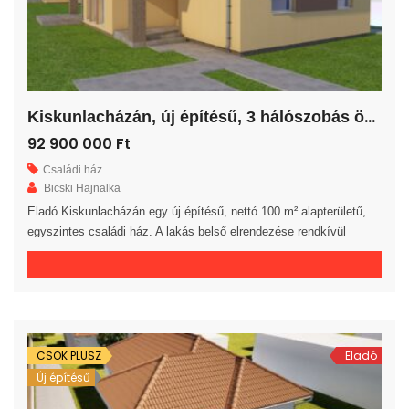
K
iskunlacházán, új építésű, 3 hálószobás önálló családi ház!
92 900 000 Ft
Családi ház
Bicski Hajnalka
Eladó Kiskunlacházán egy új építésű, nettó 100 m² alapterületű,
egyszintes családi ház. A lakás belső elrendezése rendkívül
praktikus és kényelmes 3 hálószoba, gardrób, fürdőszoba, külön
WC helyiség, háztartási helyiség és előszoba áll rendelkezésre. A
tágas amerikai konyhás nappaliból egy 20 m²-es fedett teraszra
jutunk. A saját elkerített telek nagysága 685 m². Az ingatlan 30-as
téglából, […]
CSOK PLUSZ
Eladó
Új építésű