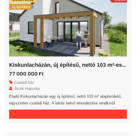
Új építésű
K
iskunlacházán, új építésű, nettó 103 m²-es családi ház!
77 000 000 Ft
Családi ház
Bicski Hajnalka
Eladó Kiskunlacházán egy új építésű, nettó 103 m² alapterületű,
egyszintes családi ház. A lakás belső elrendezése rendkívül
praktikus és kényelmes 4 hálószoba, fürdőszoba, külön WC
helyiség, háztartási helyiség, közlekedő és előszoba áll
rendelkezésre. A tágas amerikai konyhás nappaliból egy 16 m²-es
fedett teraszra jutunk. A saját elkerített telek nagysága 545 m². Az