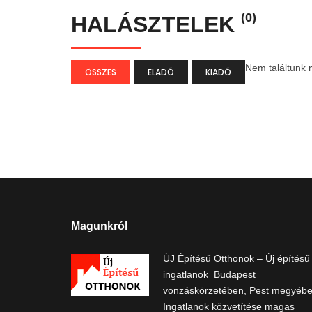
(0)
HALÁSZTELEK
Nem találtunk m
ÖSSZES
ELADÓ
KIADÓ
Magunkról
ÚJ Építésű Otthonok – Új építésű
ingatlanok Budapest
vonzáskörzetében, Pest megyébe
Ingatlanok közvetítése magas