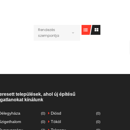
Rendezés
szempontja
eresett települések, ahol új építésű
ngatlanokat kínálunk
élegyháza
Diósd
(0)
(0)
zigethalom
Tököl
(0)
(0)