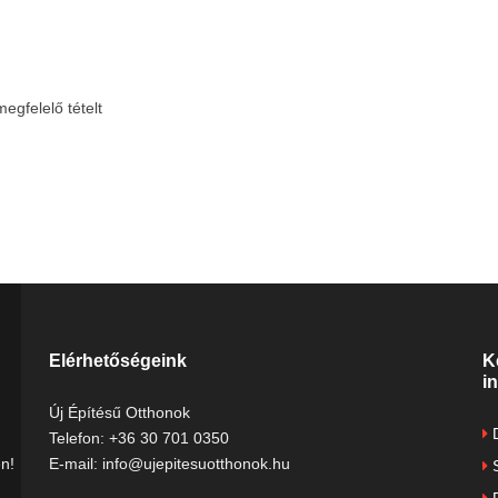
egfelelő tételt
Elérhetőségeink
K
i
Új Építésű Otthonok
D
Telefon: +36 30 701 0350
n!
E-mail: info@ujepitesuotthonok.hu
S