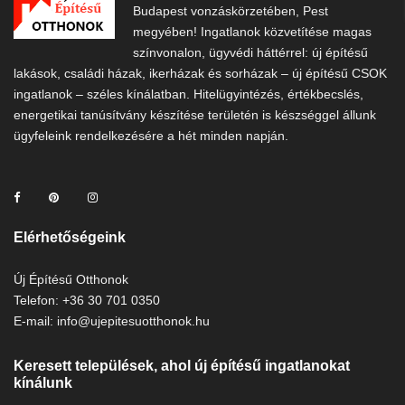
Budapest vonzáskörzetében, Pest
megyében! Ingatlanok közvetítése magas
színvonalon, ügyvédi háttérrel: új építésű
lakások, családi házak, ikerházak és sorházak – új építésű CSOK
ingatlanok – széles kínálatban. Hitelügyintézés, értékbecslés,
energetikai tanúsítvány készítése területén is készséggel állunk
ügyfeleink rendelkezésére a hét minden napján.
Elérhetőségeink
Új Építésű Otthonok
Telefon: +36 30 701 0350
E-mail: info@ujepitesuotthonok.hu
Keresett települések, ahol új építésű ingatlanokat
kínálunk