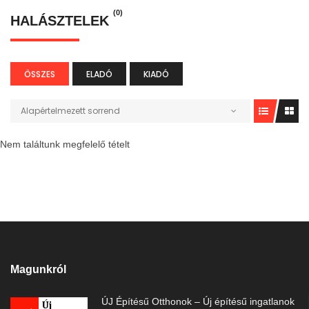
(0)
HALÁSZTELEK
ÖSSZES
ELADÓ
KIADÓ
Alapértelmezett sorrend
Nem találtunk megfelelő tételt
Magunkról
ÚJ Építésű Otthonok – Új építésű ingatlanok