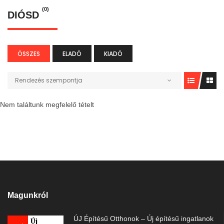
(0)
DIÓSD
ÖSSZES
ELADÓ
KIADÓ
Rendezés szempontja
Nem találtunk megfelelő tételt
Magunkról
ÚJ Építésű Otthonok – Új építésű ingatlanok