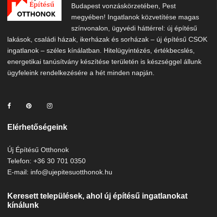
Budapest vonzáskörzetében, Pest
megyében! Ingatlanok közvetítése magas
színvonalon, ügyvédi háttérrel: új építésű
lakások, családi házak, ikerházak és sorházak – új építésű CSOK
ingatlanok – széles kínálatban. Hitelügyintézés, értékbecslés,
energetikai tanúsítvány készítése területén is készséggel állunk
ügyfeleink rendelkezésére a hét minden napján.
Elérhetőségeink
Új Építésű Otthonok
Telefon: +36 30 701 0350
E-mail: info@ujepitesuotthonok.hu
Keresett települések, ahol új építésű ingatlanokat
kínálunk