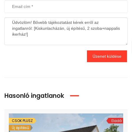
Üzenet küldése
Hasonló ingatlanok
CSOK PLUSZ
Eladó
Új építésű