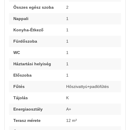
Összes egész szoba
2
Nappali
1
Konyha-Étkező
1
Fürdőszoba
1
WC
1
Háztartási helyiség
1
Előszoba
1
Fűtés
Hőszivattyú+padlófűtés
Tájolás
K
Energiaosztály
A+
Terasz mérete
12 m²