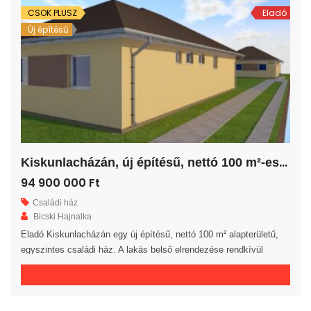
CSOK PLUSZ
Eladó
Új építésű
K
iskunlacházán, új építésű, nettó 100 m²-es családi ház!
94 900 000 Ft
Családi ház
Bicski Hajnalka
Eladó Kiskunlacházán egy új építésű, nettó 100 m² alapterületű,
egyszintes családi ház. A lakás belső elrendezése rendkívül
praktikus és kényelmes 3 hálószoba, gardrób, fürdőszoba, külön
WC helyiség, háztartási helyiség, közlekedő és előszoba áll
rendelkezésre. A tágas amerikai konyhás nappaliból egy 20 m²-es
fedett teraszra jutunk. A saját elkerített telek nagysága 820 m². Az