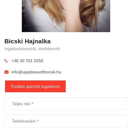
Bicski Hajnalka
Ingatlanközvetítő, értékbecslő
+36 30 701 0350
info@ujepitesuotthonok.hu
További ajánlott ingatlanok