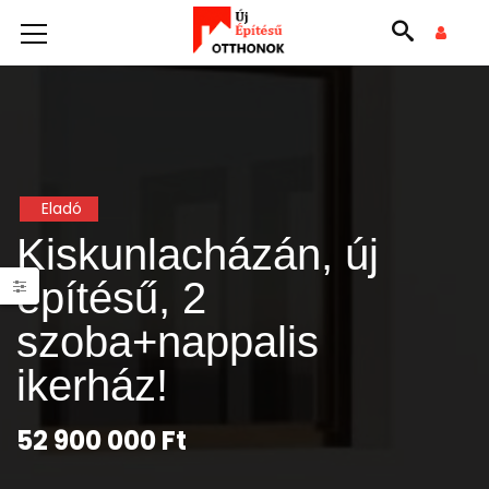
Eladó
Kiskunlacházán, új
építésű, 2
szoba+nappalis
ikerház!
52 900 000 Ft