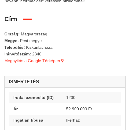
Bővebb információért keressen bizalommal!
Cím
Ország:
Magyarország
Megye:
Pest megye
K
iskunlacházán, új építésű, nettó 100 m²-es családi ház!
M
ilyen érzés lenne minden reggel a vízre és a természetre ébredni?
Település:
Kiskunlacháza
Irányítószám:
2340
00 000 Ft
149 000 000 Ft
52 90
Megnyitás a Google Térképen
ISMERTETÉS
Irodai azonosító (ID)
1230
Ár
52 900 000 Ft
láltunk megfelelő tételt
Nem találtunk megfelelő tételt
Ingatlan típusa
Ikerház