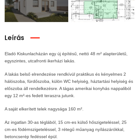
Leírás
Eladó Kiskunlacházán egy új építésű, nettó 48 m² alapterületű,
egyszintes, utcafronti ikerházi lakás.
A lakás belső elrendezése rendkívül praktikus és kényelmes 2
hálószoba, fürdőszoba, külön WC helyiség, háztartási helyiség és
előszoba áll rendelkezésre. A tágas amerikai konyhás nappaliból
egy 12 m²-es fedett teraszra jutunk.
A saját elkerített telek nagysága 160 m².
Az ingatlan 30-as téglából, 15 cm-es külső hőszigeteléssel, 25
cm-es födémszigeteléssel, 3 rétegű műanyag nyílászárókkal,
betoncserép fedéssel épül.