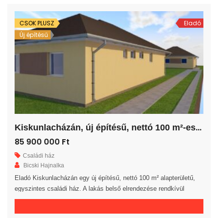
ingatlan 30-as […]
CSOK PLUSZ
Eladó
Új építésű
K
iskunlacházán, új építésű, nettó 100 m²-es családi ház!
85 900 000 Ft
Családi ház
Bicski Hajnalka
Eladó Kiskunlacházán egy új építésű, nettó 100 m² alapterületű,
egyszintes családi ház. A lakás belső elrendezése rendkívül
praktikus és kényelmes 3 hálószoba, gardrób, fürdőszoba, külön
WC helyiség, háztartási helyiség, közlekedő és előszoba áll