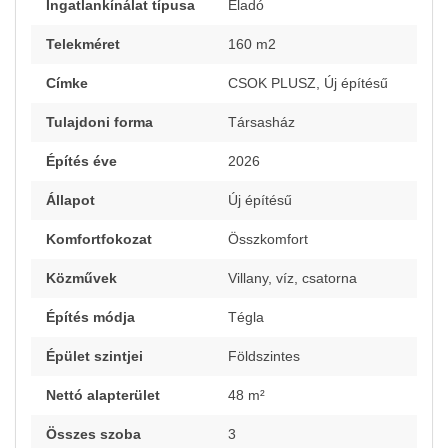
Ingatlankínálat típusa
Eladó
Telekméret
160 m2
Címke
CSOK PLUSZ, Új építésű
Tulajdoni forma
Társasház
Építés éve
2026
Állapot
Új építésű
Komfortfokozat
Összkomfort
Közművek
Villany, víz, csatorna
Építés módja
Tégla
Épület szintjei
Földszintes
Nettó alapterület
48 m²
Összes szoba
3