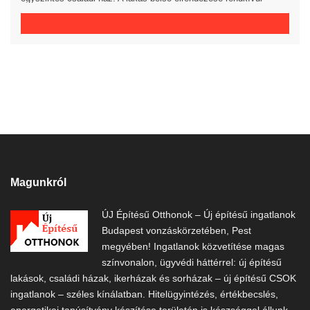
praktikus és kényelmes 3 hálószoba, gardrób, fürdőszoba, külön
WC helyiség, háztartási helyiség és előszoba áll rendelkezésre. A
tágas amerikai konyhás nappaliból egy 20 m²-es fedett teraszra
jutunk. A saját elkerített telek nagysága 685 m². Az ingatlan 30-as
téglából, […]
Magunkról
ÚJ Építésű Otthonok – Új építésű ingatlanok
Budapest vonzáskörzetében, Pest
megyében! Ingatlanok közvetítése magas
színvonalon, ügyvédi háttérrel: új építésű
lakások, családi házak, ikerházak és sorházak – új építésű CSOK
ingatlanok – széles kínálatban. Hitelügyintézés, értékbecslés,
energetikai tanúsítvány készítése területén is készséggel állunk