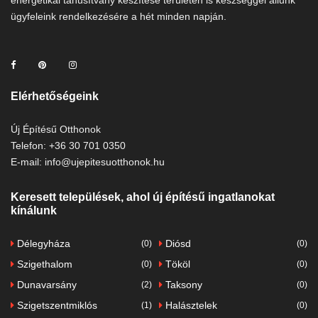
ügyfeleink rendelkezésére a hét minden napján.
Elérhetőségeink
Új Építésű Otthonok
Telefon: +36 30 701 0350
E-mail: info@ujepitesuotthonok.hu
Keresett települések, ahol új építésű ingatlanokat
kínálunk
Délegyháza
Diósd
(0)
(0)
Szigethalom
Tököl
(0)
(0)
Dunavarsány
Taksony
(2)
(0)
Szigetszentmiklós
Halásztelek
(1)
(0)