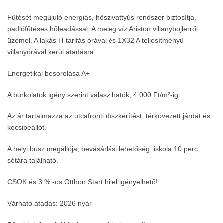
Fűtését megújuló energiás, hőszivattyús rendszer biztosítja,
padlófűtéses hőleadással. A meleg víz Ariston villanybojlerről
üzemel. A lakás H-tarifás órával és 1X32 A teljesítményű
villanyórával kerül átadásra.
Energetikai besorolása A+
A burkolatok igény szerint választhatók, 4 000 Ft/m²-ig.
Az ár tartalmazza az utcafronti díszkerítést, térkövezett járdát és
kocsibeállót.
A helyi busz megállója, bevásárlási lehetőség, iskola 10 perc
sétára található.
CSOK és 3 % -os Otthon Start hitel igényelhető!
Várható átadás: 2026 nyár