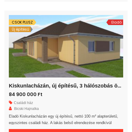
rendelkezésre. A tágas amerikai konyhás nappaliból egy 20 m²-es
fedett teraszra jutunk. A saját elkerített telek nagysága 785 m². Az
ingatlan 30-as […]
CSOK PLUSZ
Eladó
Új építésű
K
iskunlacházán, új építésű, 3 hálószobás önálló családi ház!
84 900 000 Ft
Családi ház
Bicski Hajnalka
Eladó Kiskunlacházán egy új építésű, nettó 100 m² alapterületű,
egyszintes családi ház. A lakás belső elrendezése rendkívül
praktikus és kényelmes 3 hálószoba, gardrób, fürdőszoba, külön