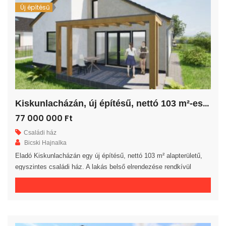
Új építésű
K
iskunlacházán, új építésű, nettó 103 m²-es családi ház!
77 000 000 Ft
Családi ház
Bicski Hajnalka
Eladó Kiskunlacházán egy új építésű, nettó 103 m² alapterületű,
egyszintes családi ház. A lakás belső elrendezése rendkívül
praktikus és kényelmes 4 hálószoba, fürdőszoba, külön WC
helyiség, háztartási helyiség, közlekedő és előszoba áll
rendelkezésre. A tágas amerikai konyhás nappaliból egy 16 m²-es
fedett teraszra jutunk. A saját elkerített telek nagysága 545 m². Az
ingatlan 30-as téglából, […]