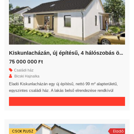
K
iskunlacházán, új építésű, 4 hálószobás önálló családi ház!
75 000 000 Ft
Családi ház
Bicski Hajnalka
Eladó Kiskunlacházán egy új építésű, nettó 99 m² alapterületű,
egyszintes családi ház. A lakás belső elrendezése rendkívül
praktikus és kényelmes 4 hálószoba, fürdőszoba, külön WC
helyiség, háztartási helyiség, kamra, közlekedő és előszoba áll
rendelkezésre. A tágas amerikai konyhás nappaliból egy 12 m²-es
fedett teraszra jutunk. A saját elkerített telek nagysága 389 m². Az
ingatlan 30-as […]
CSOK PLUSZ
Eladó