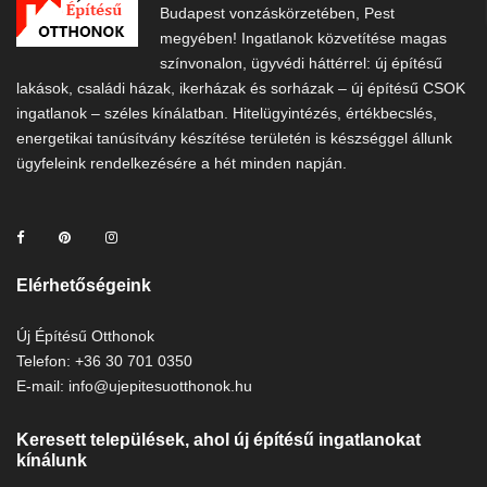
Budapest vonzáskörzetében, Pest
megyében! Ingatlanok közvetítése magas
színvonalon, ügyvédi háttérrel: új építésű
lakások, családi házak, ikerházak és sorházak – új építésű CSOK
ingatlanok – széles kínálatban. Hitelügyintézés, értékbecslés,
energetikai tanúsítvány készítése területén is készséggel állunk
ügyfeleink rendelkezésére a hét minden napján.
Elérhetőségeink
Új Építésű Otthonok
Telefon: +36 30 701 0350
E-mail: info@ujepitesuotthonok.hu
Keresett települések, ahol új építésű ingatlanokat
kínálunk