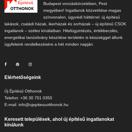
Budapest vonzáskörzetében, Pest
megyében! Ingatlanok közvetítése magas
színvonalon, ügyvédi háttérrel: új építésű
lakások, családi házak, ikerházak és sorházak – új építésű CSOK
ingatlanok – széles kínálatban. Hitelügyintézés, értékbecslés,
energetikai tanúsítvány készítése területén is készséggel állunk
ügyfeleink rendelkezésére a hét minden napján.
Elérhetőségeink
Új Építésű Otthonok
Telefon: +36 30 701 0350
E-mail: info@ujepitesuotthonok.hu
Keresett települések, ahol új építésű ingatlanokat
kínálunk