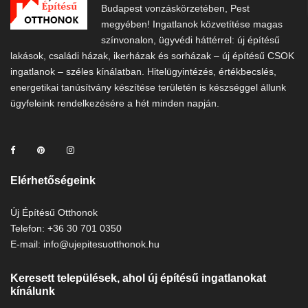
Budapest vonzáskörzetében, Pest
megyében! Ingatlanok közvetítése magas
színvonalon, ügyvédi háttérrel: új építésű
lakások, családi házak, ikerházak és sorházak – új építésű CSOK
ingatlanok – széles kínálatban. Hitelügyintézés, értékbecslés,
energetikai tanúsítvány készítése területén is készséggel állunk
ügyfeleink rendelkezésére a hét minden napján.
Elérhetőségeink
Új Építésű Otthonok
Telefon: +36 30 701 0350
E-mail: info@ujepitesuotthonok.hu
Keresett települések, ahol új építésű ingatlanokat
kínálunk