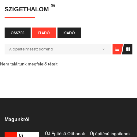
(0)
SZIGETHALOM
ÖSSZES
ELADÓ
KIADÓ
Alapértelmezett sorrend
Nem találtunk megfelelő tételt
Magunkról
ÚJ Építésű Otthonok – Új építésű ingatlanok