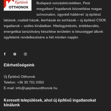
Budapest vonzáskörzetében, Pest
megyében! Ingatlanok közvetítése magas
színvonalon, ügyvédi háttérrel: új építésű
lakások, családi házak, ikerházak és sorházak – új építésű CSOK
ingatlanok – széles kínálatban. Hitelügyintézés, értékbecslés,
energetikai tanúsítvány készítése területén is készséggel állunk
ügyfeleink rendelkezésére a hét minden napján.
Elérhetőségeink
Új Építésű Otthonok
Telefon: +36 30 701 0350
E-mail: info@ujepitesuotthonok.hu
Keresett települések, ahol új építésű ingatlanokat
kínálunk