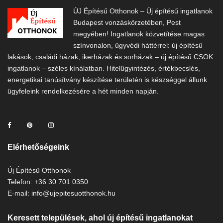
ÚJ Építésű Otthonok – Új építésű ingatlanok
Budapest vonzáskörzetében, Pest
megyében! Ingatlanok közvetítése magas
színvonalon, ügyvédi háttérrel: új építésű
lakások, családi házak, ikerházak és sorházak – új építésű CSOK
ingatlanok – széles kínálatban. Hitelügyintézés, értékbecslés,
energetikai tanúsítvány készítése területén is készséggel állunk
ügyfeleink rendelkezésére a hét minden napján.
Elérhetőségeink
Új Építésű Otthonok
Telefon: +36 30 701 0350
E-mail: info@ujepitesuotthonok.hu
Keresett települések, ahol új építésű ingatlanokat