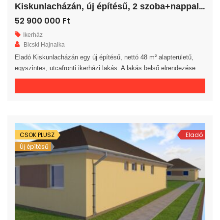
K
iskunlacházán, új építésű, 2 szoba+nappalis ikerház!
52 900 000 Ft
Ikerház
Bicski Hajnalka
Eladó Kiskunlacházán egy új építésű, nettó 48 m² alapterületű,
egyszintes, utcafronti ikerházi lakás. A lakás belső elrendezése
rendkívül praktikus és kényelmes 2 hálószoba, fürdőszoba, külön
WC helyiség, háztartási helyiség és előszoba áll rendelkezésre. A
tágas amerikai konyhás nappaliból egy 12 m²-es fedett teraszra
jutunk. A saját elkerített telek nagysága 160 m². Az ingatlan 30-as
téglából, […]
CSOK PLUSZ
Eladó
Új építésű