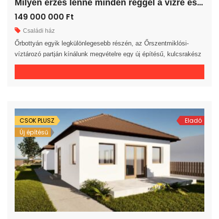
M
ilyen érzés lenne minden reggel a vízre és a természetre ébredni?
149 000 000 Ft
Családi ház
Őrbottyán egyik legkülönlegesebb részén, az Őrszentmiklósi-
víztározó partján kínálunk megvételre egy új építésű, kulcsrakész
családi házat, amely páratlan 360 fokos örökpanorámával
rendelkezik a tóra és a környező tájra. A 130 m² nettó alapterületű,
1 nappali + 3 szobás + 1 félszobás ingatlan egy 720 m²-es telken
helyezkedik el. A természet közelségét tovább erősíti a 33 m²-es
[…]
CSOK PLUSZ
Eladó
Új építésű