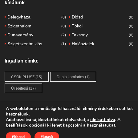
kínálunk
Délegyháza
Diósd
(0)
(0)
Szigethalom
Tököl
(0)
(0)
Dunavarsány
Taksony
(2)
(0)
Szigetszentmiklós
Halásztelek
(1)
(0)
Ingatlan címke
CSOK PLUSZ
(15)
Dupla komfortos
(1)
Új építésű
(17)
A weboldalon a minőségi felhasználói élmény érdekében sütiket
használunk.
Adatkezelési tájékoztatónkat
FŐOLDAL
ÚJ ÉPÍTÉSŰ INGATLANOK
elolvashatja
ide kattintva
. A
beállítások
opciónál ki lehet kapcsolni a használatukat.
ADATKEZELÉSI TÁJÉKOZTATÓ
IMPRESSZUM
OLDALTÉRKÉP
Elfogad
Elutasít