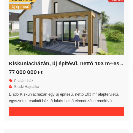
Új építésű
K
iskunlacházán, új építésű, nettó 103 m²-es családi ház!
77 000 000 Ft
Családi ház
Bicski Hajnalka
Eladó Kiskunlacházán egy új építésű, nettó 103 m² alapterületű,
egyszintes családi ház. A lakás belső elrendezése rendkívül
praktikus és kényelmes 4 hálószoba, fürdőszoba, külön WC
helyiség, háztartási helyiség, közlekedő és előszoba áll
rendelkezésre. A tágas amerikai konyhás nappaliból egy 16 m²-es
fedett teraszra jutunk. A saját elkerített telek nagysága 545 m². Az