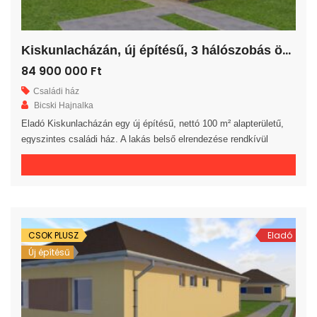
K
iskunlacházán, új építésű, 3 hálószobás önálló családi ház!
84 900 000 Ft
Családi ház
Bicski Hajnalka
Eladó Kiskunlacházán egy új építésű, nettó 100 m² alapterületű,
egyszintes családi ház. A lakás belső elrendezése rendkívül
praktikus és kényelmes 3 hálószoba, gardrób, fürdőszoba, külön
WC helyiség, háztartási helyiség és előszoba áll rendelkezésre. A
tágas amerikai konyhás nappaliból egy 20 m²-es fedett teraszra
jutunk. A saját elkerített telek nagysága 681 m². Az ingatlan 30-as
téglából, […]
CSOK PLUSZ
Eladó
Új építésű