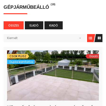
(18)
GÉPJÁRMŰBEÁLLÓ
ÖSSZES
ELADÓ
KIADÓ
Kiemelt
CSOK PLUSZ
Eladó
Dupla komfortos