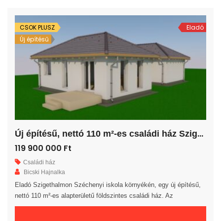
fedett teraszra jutunk. A saját elkerített telek nagysága 389 m². Az
ingatlan 30-as […]
CSOK PLUSZ
Eladó
Új építésű
Ú
j építésű, nettó 110 m²-es családi ház Szigethalmon!
119 900 000 Ft
Családi ház
Bicski Hajnalka
Eladó Szigethalmon Széchenyi iskola környékén, egy új építésű,
nettó 110 m²-es alapterületű földszintes családi ház. Az
ingatlanban egy amerikai konyhás nappali, 4 hálószoba, egy
fürdőszoba, egy külön WC, egy háztartási helyiség, egy előszoba