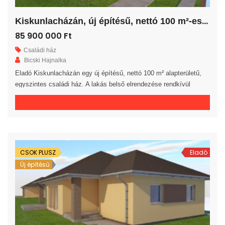
K
iskunlacházán, új építésű, nettó 100 m²-es családi ház!
85 900 000 Ft
Családi ház
Bicski Hajnalka
Eladó Kiskunlacházán egy új építésű, nettó 100 m² alapterületű,
egyszintes családi ház. A lakás belső elrendezése rendkívül
praktikus és kényelmes 3 hálószoba, gardrób, fürdőszoba, külön
WC helyiség, háztartási helyiség, közlekedő és előszoba áll
rendelkezésre. A tágas amerikai konyhás nappaliból egy 20 m²-es
fedett teraszra jutunk. A saját elkerített telek nagysága 785 m². Az
ingatlan 30-as […]
CSOK PLUSZ
Eladó
Új építésű