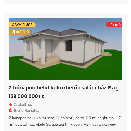
és egy közlekedő került kialakításra. A nappalihoz egy 7,5 m²-es
terasz kapcsolódik. A saját elkerített telek nagysága 837 m². Az
ingatlan 30-as […]
CSOK PLUSZ
Eladó
Új építésű
2
hónapon belül költözhető családi ház Szigetszentmiklóson!
129 000 000 Ft
Családi ház
Bicski Hajnalka
2 hónapon belül költözhető, új építésű, nettó 110 m²-es (bruttó 117
m²) családi ház eladó Szigetszentmiklóson. Az ingatlanban egy
előszoba, egy amerikai konyhás nappali, 4 hálószoba, egy