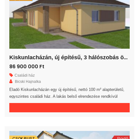
K
iskunlacházán, új építésű, 3 hálószobás önálló családi ház!
86 900 000 Ft
Családi ház
Bicski Hajnalka
Eladó Kiskunlacházán egy új építésű, nettó 100 m² alapterületű,
egyszintes családi ház. A lakás belső elrendezése rendkívül
praktikus és kényelmes 3 hálószoba, gardrób, fürdőszoba, külön
WC helyiség, háztartási helyiség és előszoba áll rendelkezésre. A
tágas amerikai konyhás nappaliból egy 20 m²-es fedett teraszra
jutunk. A saját elkerített telek nagysága 626 m². Az ingatlan 30-as
téglából, […]
CSOK PLUSZ
Eladó