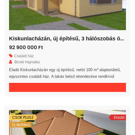
K
iskunlacházán, új építésű, 3 hálószobás önálló családi ház!
92 900 000 Ft
Családi ház
Bicski Hajnalka
Eladó Kiskunlacházán egy új építésű, nettó 100 m² alapterületű,
egyszintes családi ház. A lakás belső elrendezése rendkívül
praktikus és kényelmes 3 hálószoba, gardrób, fürdőszoba, külön
WC helyiség, háztartási helyiség és előszoba áll rendelkezésre. A
tágas amerikai konyhás nappaliból egy 20 m²-es fedett teraszra
jutunk. A saját elkerített telek nagysága 685 m². Az ingatlan 30-as
téglából, […]
CSOK PLUSZ
Eladó
Új építésű