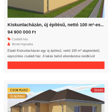
K
iskunlacházán, új építésű, nettó 100 m²-es családi ház!
94 900 000 Ft
Családi ház
Bicski Hajnalka
Eladó Kiskunlacházán egy új építésű, nettó 100 m² alapterületű,
egyszintes családi ház. A lakás belső elrendezése rendkívül
praktikus és kényelmes 3 hálószoba, gardrób, fürdőszoba, külön
WC helyiség, háztartási helyiség, közlekedő és előszoba áll
rendelkezésre. A tágas amerikai konyhás nappaliból egy 20 m²-es
fedett teraszra jutunk. A saját elkerített telek nagysága 820 m². Az
ingatlan 30-as […]
CSOK PLUSZ
Eladó
Új építésű