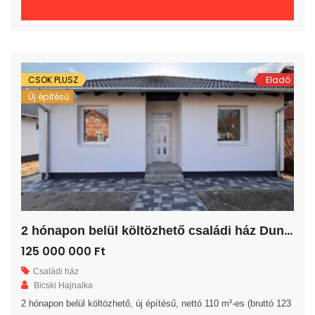
fürdőszoba, egy külön WC és egy kamra került kialakításra. A
nappalihoz egy 7 m²-es fedett terasz kapcsolódik. A telek 725 m²-
es, drótkerítéssel leválasztott, villany-víz-csatorna közművekkel
ellátott, térkövezett gépjármű […]
CSOK PLUSZ
Eladó
Új építésű
2
hónapon belül költözhető családi ház Dunavarsányban!
125 000 000 Ft
Családi ház
Bicski Hajnalka
2 hónapon belül költözhető, új építésű, nettó 110 m²-es (bruttó 123