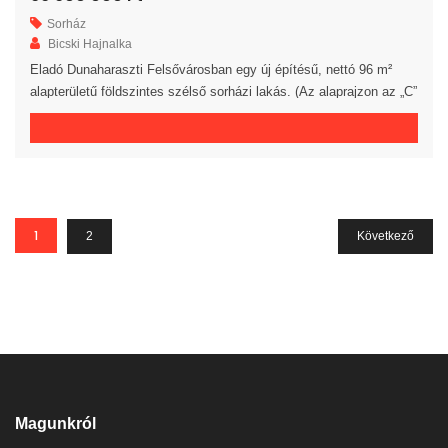
Sorház
Bicski Hajnalka
Eladó Dunaharaszti Felsővárosban egy új építésű, nettó 96 m²
alapterületű földszintes szélső sorházi lakás. (Az alaprajzon az „C”
jelű lakás) A lakásban egy előszoba, egy amerikai konyhás
nappali, 3 hálószoba, egy fürdőszoba, egy külön WC és egy kamra
került kialakításra. A nappalihoz egy 10 m²-es terasz kapcsolódik.
A saját elkerített telek nagysága 407 m². Az […]
1
2
Következő
Magunkról