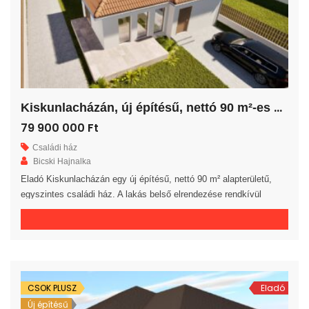
K
iskunlacházán, új építésű, nettó 90 m²-es családi ház!
79 900 000 Ft
Családi ház
Bicski Hajnalka
Eladó Kiskunlacházán egy új építésű, nettó 90 m² alapterületű,
egyszintes családi ház. A lakás belső elrendezése rendkívül
praktikus és kényelmes 3 hálószoba, fürdőszoba, külön WC
helyiség, háztartási helyiség, közlekedő és előszoba áll
rendelkezésre. A tágas amerikai konyhás nappaliból egy 16 m²-es
fedett teraszra jutunk. A saját elkerített telek nagysága 316 m². Az
ingatlan 30-as téglából, […]
CSOK PLUSZ
Eladó
Új építésű