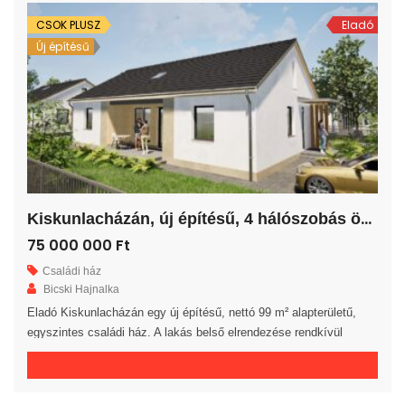
ingatlan 30-as téglából, […]
CSOK PLUSZ
Eladó
Új építésű
K
iskunlacházán, új építésű, 4 hálószobás önálló családi ház!
75 000 000 Ft
Családi ház
Bicski Hajnalka
Eladó Kiskunlacházán egy új építésű, nettó 99 m² alapterületű,
egyszintes családi ház. A lakás belső elrendezése rendkívül
praktikus és kényelmes 4 hálószoba, fürdőszoba, külön WC
helyiség, háztartási helyiség, kamra, közlekedő és előszoba áll
rendelkezésre. A tágas amerikai konyhás nappaliból egy 12 m²-es