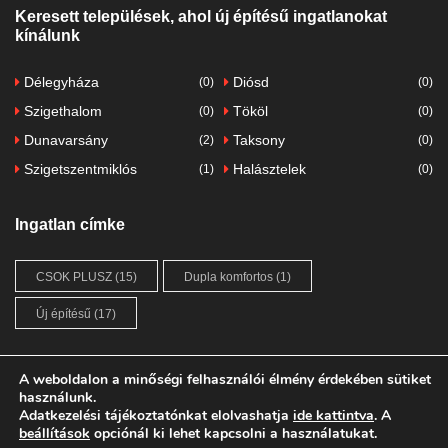
Keresett települések, ahol új építésű ingatlanokat
kínálunk
Délegyháza
Diósd
(0)
(0)
Szigethalom
Tököl
(0)
(0)
Dunavarsány
Taksony
(2)
(0)
Szigetszentmiklós
Halásztelek
(1)
(0)
Ingatlan címke
CSOK PLUSZ
(15)
Dupla komfortos
(1)
Új építésű
(17)
A weboldalon a minőségi felhasználói élmény érdekében sütiket
használunk.
FŐOLDAL
ÚJ ÉPÍTÉSŰ INGATLANOK
Adatkezelési tájékoztatónkat
elolvashatja
ide kattintva
. A
beállítások
opciónál ki lehet kapcsolni a használatukat.