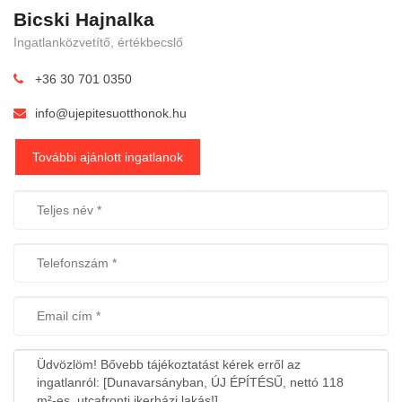
Bicski Hajnalka
Ingatlanközvetítő, értékbecslő
+36 30 701 0350
info@ujepitesuotthonok.hu
További ajánlott ingatlanok