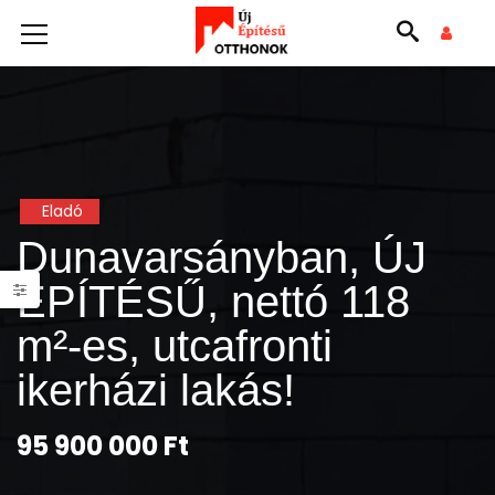
Eladó
Dunavarsányban, ÚJ
ÉPÍTÉSŰ, nettó 118
m²-es, utcafronti
ikerházi lakás!
95 900 000 Ft