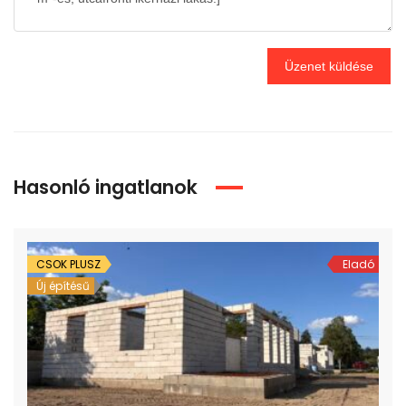
Üzenet küldése
Hasonló ingatlanok
CSOK PLUSZ
Eladó
Új építésű