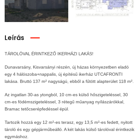
Leírás
TÁROLÓVAL ÉRINTKEZŐ IKERHÁZI LAKÁS!
Dunavarsány, Kisvarsányi részén, új házas környezetben eladó
egy 4 hálószoba+nappalis, új építésű ikerház UTCAFRONTI
lakása. Bruttó 137 m² nagyságú, ebből a fűtött alapterület 118 m².
Az ingatlan 30-as ytongból, 10 cm-es külső hőszigeteléssel, 30
cm-es födémszigeteléssel, 3 rétegű műanyag nyílászárókkal,
Bramac tetőcserépfedéssel épül.
Tartozik hozzá egy 12 m²-es terasz, egy 13,5 m²-es fedett, nyitott
tároló és egy gépjárműbeálló. A két lakás külső tárolóval érintkezik
egymáshoz.