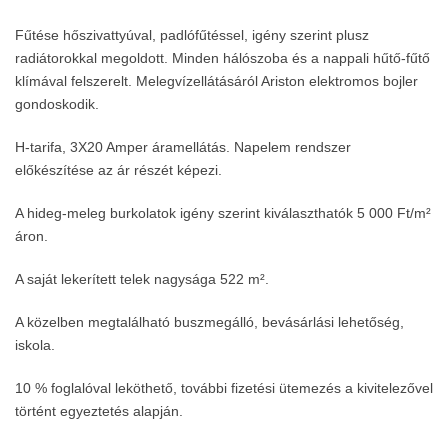
Fűtése hőszivattyúval, padlófűtéssel, igény szerint plusz
radiátorokkal megoldott. Minden hálószoba és a nappali hűtő-fűtő
klímával felszerelt. Melegvízellátásáról Ariston elektromos bojler
gondoskodik.
H-tarifa, 3X20 Amper áramellátás. Napelem rendszer
előkészítése az ár részét képezi.
A hideg-meleg burkolatok igény szerint kiválaszthatók 5 000 Ft/m²
áron.
A saját lekerített telek nagysága 522 m².
A közelben megtalálható buszmegálló, bevásárlási lehetőség,
iskola.
10 % foglalóval leköthető, további fizetési ütemezés a kivitelezővel
történt egyeztetés alapján.