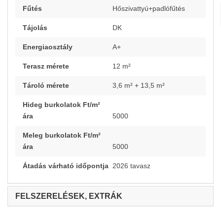
Fűtés
Hőszivattyú+padlófűtés
Tájolás
DK
Energiaosztály
A+
Terasz mérete
12 m²
Tároló mérete
3,6 m² + 13,5 m²
Hideg burkolatok Ft/m²
ára
5000
Meleg burkolatok Ft/m²
ára
5000
Átadás várható időpontja
2026 tavasz
FELSZERELÉSEK, EXTRÁK