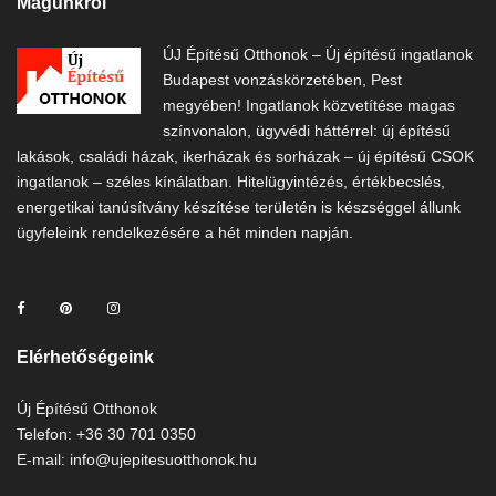
Magunkról
ÚJ Építésű Otthonok – Új építésű ingatlanok
Budapest vonzáskörzetében, Pest
megyében! Ingatlanok közvetítése magas
színvonalon, ügyvédi háttérrel: új építésű
lakások, családi házak, ikerházak és sorházak – új építésű CSOK
ingatlanok – széles kínálatban. Hitelügyintézés, értékbecslés,
energetikai tanúsítvány készítése területén is készséggel állunk
ügyfeleink rendelkezésére a hét minden napján.
Elérhetőségeink
Új Építésű Otthonok
Telefon: +36 30 701 0350
E-mail: info@ujepitesuotthonok.hu