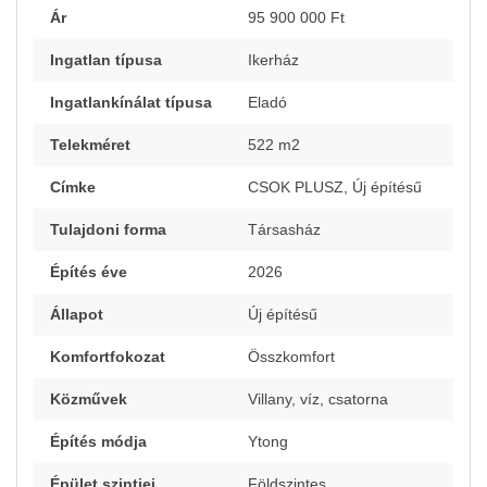
Ár
95 900 000 Ft
Ingatlan típusa
Ikerház
Ingatlankínálat típusa
Eladó
Telekméret
522 m2
Címke
CSOK PLUSZ, Új építésű
Tulajdoni forma
Társasház
Építés éve
2026
Állapot
Új építésű
Komfortfokozat
Összkomfort
Közművek
Villany, víz, csatorna
Építés módja
Ytong
Épület szintjei
Földszintes