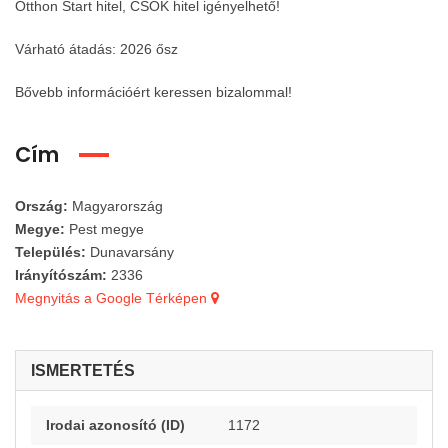
Otthon Start hitel, CSOK hitel igényelhető!
Várható átadás: 2026 ősz
Bővebb információért keressen bizalommal!
Cím
M
ilyen érzés lenne minden reggel a vízre és a természetre ébredni?
K
iskunlacházán, új építésű, 2 szoba+nappalis ikerház!
000 000 Ft
52 900 000 Ft
Ország:
Magyarország
Megye:
Pest megye
Település:
Dunavarsány
Irányítószám:
2336
Megnyitás a Google Térképen
ISMERTETÉS
láltunk megfelelő tételt
Nem találtunk megfelelő tételt
Irodai azonosító (ID)
1172